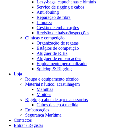
Lazy-bags, capuchanas e biminis
Serviço de rigging e cabos
Anti-fouling
Reparação de fibra
Limpeza
Gestão de embarcações
Revisão de balsas/inspecções
Clínicas e competição
Organização de regatas
Estágios de competição
Aluguer de RIBs
Aluguer de embarcações
Equipamento personalizado
Splicing & Rigging
Loja
Roupa e equipamento técnico
Material náutico, acastilhagem
Manilhas
Moitões
Rigging, cabos de aço e acessórios
Cabos de aço à medida
Embarcações
Segurança Marítima
Contactos
Entrar / Registar