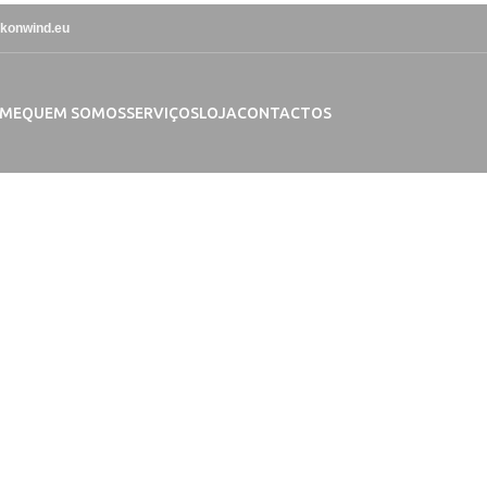
konwind.eu
ME
QUEM SOMOS
SERVIÇOS
LOJA
CONTACTOS
A sua loja de
amentos Náuticos