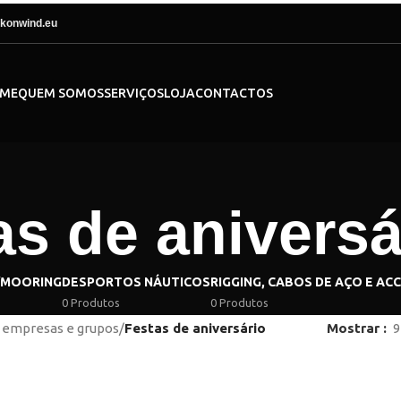
konwind.eu
ME
QUEM SOMOS
SERVIÇOS
LOJA
CONTACTOS
as de aniversá
/MOORING
DESPORTOS NÁUTICOS
RIGGING, CABOS DE AÇO E AC
0 Produtos
0 Produtos
 empresas e grupos
/
Festas de aniversário
Mostrar
9