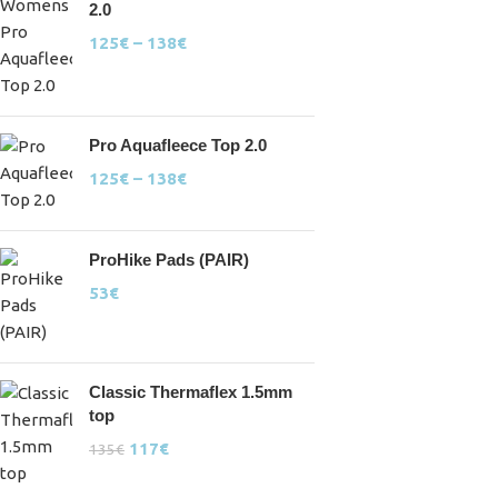
2.0
125
€
–
138
€
Pro Aquafleece Top 2.0
125
€
–
138
€
ProHike Pads (PAIR)
53
€
Classic Thermaflex 1.5mm
top
117
€
135
€