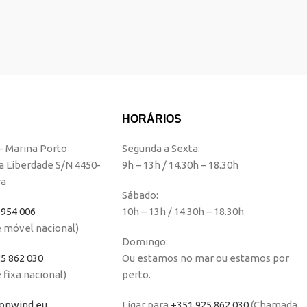
HORÁRIOS
 – Marina Porto
Segunda a Sexta:
a Liberdade S/N 4450-
9h – 13h / 14.30h – 18.30h
ra
Sábado:
 954 006
10h – 13h / 14.30h – 18.30h
 móvel nacional)
Domingo:
5 862 030
Ou estamos no mar ou estamos por
fixa nacional)
perto.
nwind.eu
Ligar para
+351 925 862 030
(Chamada