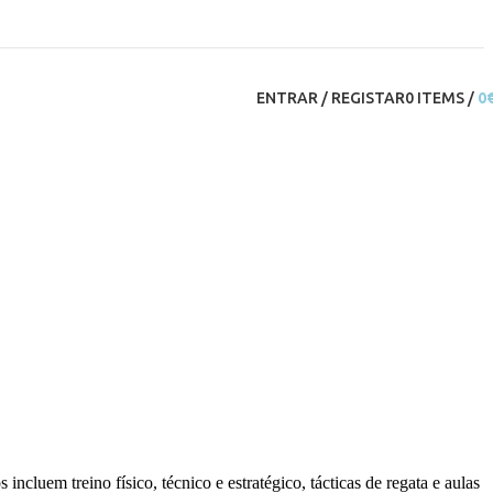
ENTRAR / REGISTAR
0
ITEMS
/
0
cluem treino físico, técnico e estratégico, tácticas de regata e aulas