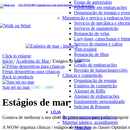
Festas de aniversário
+351 229 954 006 (Chamada para rede móvel nacional)
wow@walkonwind.eu
Publicidade em embarcações
Organização de regatas e even
Manutenção e serviço a embarcaçõe
Serviços de mecânica e electri
Serviços de manutenção
Reparação de velas
Lazy-bags, capuchanas e bimi
Serviço de rigging e cabos
Anti-fouling
Reparação de fibra
Click to enlarge
Limpeza
Início
/
Academia do Mar
/
Estágios de mar
Gestão de embarcações
Revisão de balsas/inspecções
Férias desportivas para crianças
Clínicas e competição
Back to products
Organização de regatas
Estágios de competição
Price
Sun set no mar
150
€
–
300
€
Aluguer de RIBs
range:
Aluguer de embarcações
150€
Estágios de mar
Equipamento personalizado
through
Splicing & Rigging
300€
LOJA
Roupa e equipamento técnico
Gostava de melhorar o seu nível de performance para poder competir a
Material náutico, acastilhagem
A WOW organiza clínicas / estágios de vela para as classes Optimist e 
Manilhas