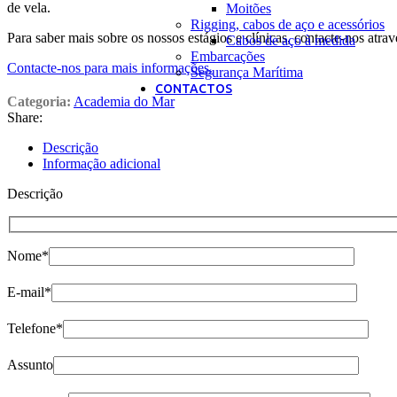
de vela.
Moitões
Rigging, cabos de aço e acessórios
Para saber mais sobre os nossos estágios e clínicas, contacte-nos atrav
Cabos de aço à medida
Embarcações
Contacte-nos para mais informações.
Segurança Marítima
CONTACTOS
Categoria:
Academia do Mar
Share:
Descrição
Informação adicional
Descrição
Nome*
E-mail*
Telefone*
Assunto