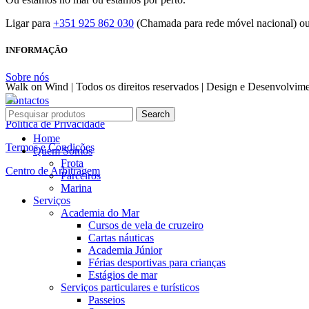
Ligar para
+351 925 862 030
(Chamada para rede móvel nacional) o
INFORMAÇÃO
Sobre nós
Walk on Wind | Todos os direitos reservados | Design e Desenvolvim
Contactos
Search
Política de Privacidade
Home
Termos e Condições
Quem Somos
Frota
Centro de Arbitragem
Parceiros
Marina
Serviços
Academia do Mar
Cursos de vela de cruzeiro
Cartas náuticas
Academia Júnior
Férias desportivas para crianças
Estágios de mar
Serviços particulares e turísticos
Passeios