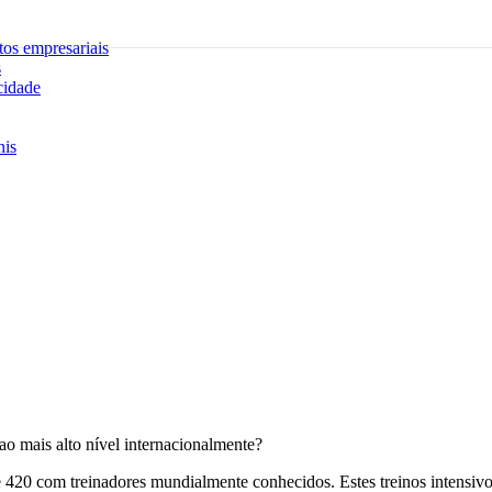
tos empresariais
s
cidade
nis
o mais alto nível internacionalmente?
420 com treinadores mundialmente conhecidos. Estes treinos intensivos in