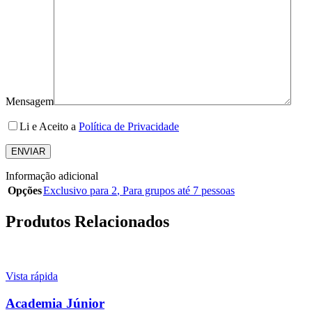
Mensagem
Li e Aceito a
Política de Privacidade
Informação adicional
Opções
Exclusivo para 2
,
Para grupos até 7 pessoas
Produtos Relacionados
Vista rápida
Academia Júnior