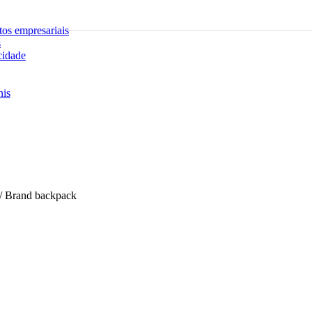
tos empresariais
s
cidade
nis
/
Brand backpack