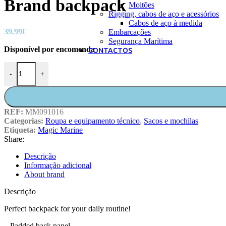
Brand backpack
Moitões
Rigging, cabos de aço e acessórios
Cabos de aço à medida
39.99
€
Embarcações
Segurança Marítima
Disponível por encomenda
CONTACTOS
Quantidade de Brand backpack
-
+
REF:
MM091016
Categorias:
Roupa e equipamento técnico
,
Sacos e mochilas
Etiqueta:
Magic Marine
Share:
Descrição
Informação adicional
About brand
Descrição
Perfect backpack for your daily routine!
– Padded back panel