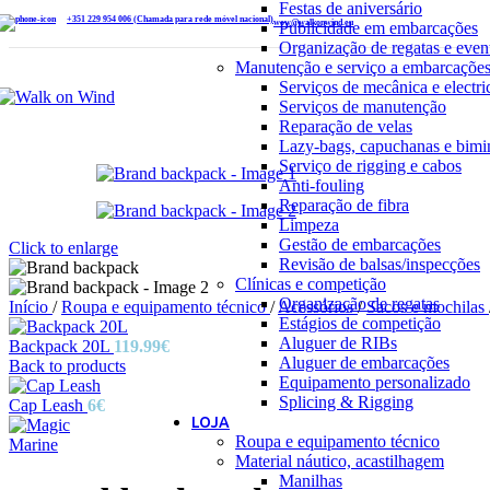
Festas de aniversário
+351 229 954 006 (Chamada para rede móvel nacional)
wow@walkonwind.eu
Publicidade em embarcações
Organização de regatas e even
Manutenção e serviço a embarcaçõe
Serviços de mecânica e electri
Serviços de manutenção
Reparação de velas
Lazy-bags, capuchanas e bimi
Serviço de rigging e cabos
Anti-fouling
Reparação de fibra
Limpeza
Gestão de embarcações
Click to enlarge
Revisão de balsas/inspecções
Clínicas e competição
Organização de regatas
Início
/
Roupa e equipamento técnico
/
Acessórios
/
Sacos e mochilas
Estágios de competição
Aluguer de RIBs
Backpack 20L
119.99
€
Aluguer de embarcações
Back to products
Equipamento personalizado
Splicing & Rigging
Cap Leash
6
€
LOJA
Roupa e equipamento técnico
Material náutico, acastilhagem
Manilhas