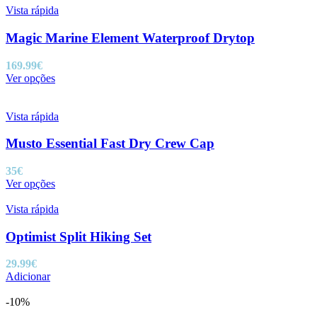
55€.
49.50€.
Vista rápida
Magic Marine Element Waterproof Drytop
169.99
€
This
Ver opções
product
has
multiple
Vista rápida
variants.
The
Musto Essential Fast Dry Crew Cap
options
may
35
€
be
This
Ver opções
chosen
product
on
has
Vista rápida
the
multiple
product
variants.
Optimist Split Hiking Set
page
The
options
29.99
€
may
Adicionar
be
chosen
-10%
on