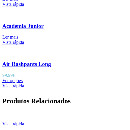
Vista rápida
Academia Júnior
Ler mais
Vista rápida
Air Rashpants Long
99.99
€
This
Ver opções
product
Vista rápida
has
multiple
Produtos Relacionados
variants.
The
options
may
be
Vista rápida
chosen