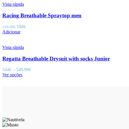
the
Vista rápida
product
page
Racing Breathable Spraytop men
O
O
108
€
119.99
€
preço
preço
Adicionar
original
atual
era:
é:
119.99€.
108€.
Vista rápida
Regatta Breathable Drysuit with socks Junior
Price
544
€
–
549.99
€
This
range:
Ver opções
product
544€
has
through
multiple
549.99€
variants.
The
options
may
be
chosen
on