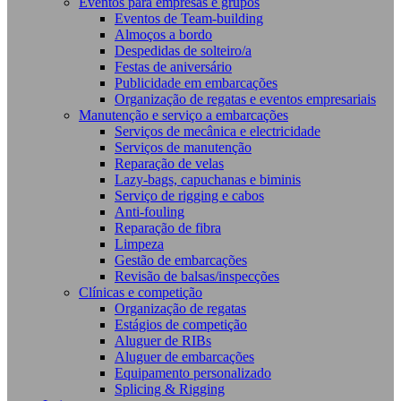
Eventos para empresas e grupos
Eventos de Team-building
Almoços a bordo
Despedidas de solteiro/a
Festas de aniversário
Publicidade em embarcações
Organização de regatas e eventos empresariais
Manutenção e serviço a embarcações
Serviços de mecânica e electricidade
Serviços de manutenção
Reparação de velas
Lazy-bags, capuchanas e biminis
Serviço de rigging e cabos
Anti-fouling
Reparação de fibra
Limpeza
Gestão de embarcações
Revisão de balsas/inspecções
Clínicas e competição
Organização de regatas
Estágios de competição
Aluguer de RIBs
Aluguer de embarcações
Equipamento personalizado
Splicing & Rigging