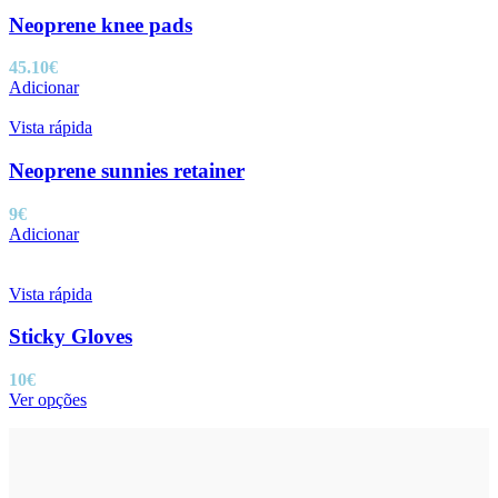
multiple
variants.
Neoprene knee pads
The
options
45.10
€
may
Adicionar
be
chosen
Vista rápida
on
the
Neoprene sunnies retainer
product
page
9
€
Adicionar
Vista rápida
Sticky Gloves
10
€
This
Ver opções
product
has
multiple
variants.