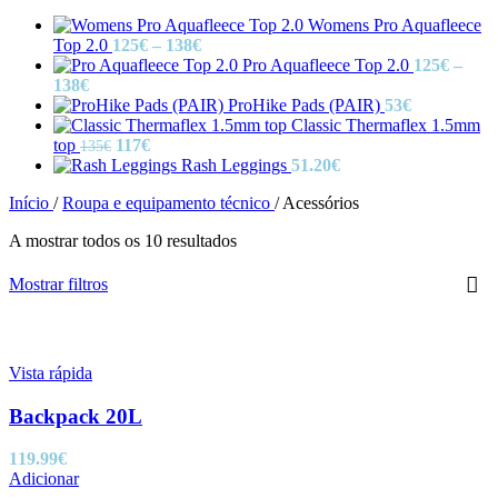
Womens Pro Aquafleece
Price
Top 2.0
125
€
–
138
€
range:
Pro Aquafleece Top 2.0
125
€
–
Price
125€
138
€
range:
through
ProHike Pads (PAIR)
53
€
125€
138€
Classic Thermaflex 1.5mm
through
O
O
top
117
€
135
€
138€
preço
preço
Rash Leggings
51.20
€
original
atual
Início
/
Roupa e equipamento técnico
/
Acessórios
era:
é:
135€.
117€.
A mostrar todos os 10 resultados
Mostrar filtros
Vista rápida
Backpack 20L
119.99
€
Adicionar