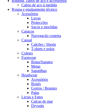
Rigging, cabos de aço e accessórios
Cabos de aço à medida
Roupa e equipamento técnico
Acessórios
Luvas
Protecções
Sacos e mochilas
Casacos
Navegação costeira
Casual
Calções / Shorts
T-shirts e polos
Coletes
Footwear
Botas/Sapatos
Meias
Sapatilhas
Headwear
Acessórios
Bonés
Gorros / Beanies
Palas
Licras e Fatos
Calças de mar
Drysuits