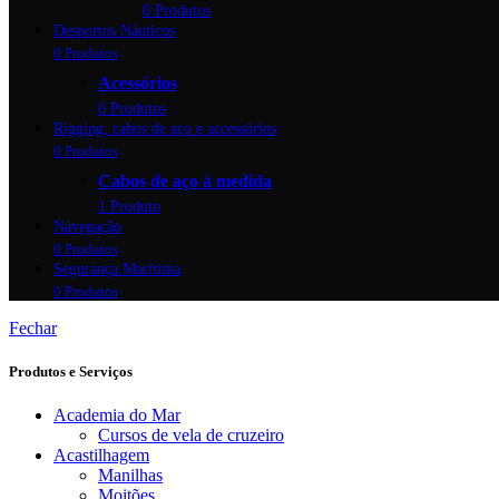
0 Produtos
Desportos Náuticos
0 Produtos
Acessórios
0 Produtos
Rigging, cabos de aço e accessórios
0 Produtos
Cabos de aço à medida
1 Produto
Navegação
0 Produtos
Segurança Marítima
0 Produtos
Fechar
Produtos e Serviços
Academia do Mar
Cursos de vela de cruzeiro
Acastilhagem
Manilhas
Moitões