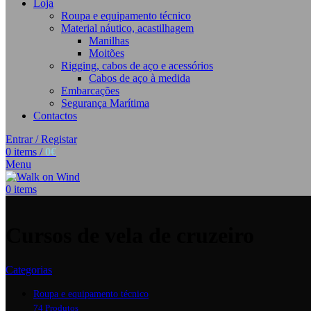
Loja
Roupa e equipamento técnico
Material náutico, acastilhagem
Manilhas
Moitões
Rigging, cabos de aço e acessórios
Cabos de aço à medida
Embarcações
Segurança Marítima
Contactos
Entrar / Registar
0
items
/
0
€
Menu
0
items
Cursos de vela de cruzeiro
Categorias
Roupa e equipamento técnico
74 Produtos