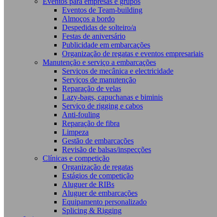
Eventos para empresas e grupos
Eventos de Team-building
Almoços a bordo
Despedidas de solteiro/a
Festas de aniversário
Publicidade em embarcações
Organização de regatas e eventos empresariais
Manutenção e serviço a embarcações
Serviços de mecânica e electricidade
Serviços de manutenção
Reparação de velas
Lazy-bags, capuchanas e biminis
Serviço de rigging e cabos
Anti-fouling
Reparação de fibra
Limpeza
Gestão de embarcações
Revisão de balsas/inspecções
Clínicas e competição
Organização de regatas
Estágios de competição
Aluguer de RIBs
Aluguer de embarcações
Equipamento personalizado
Splicing & Rigging