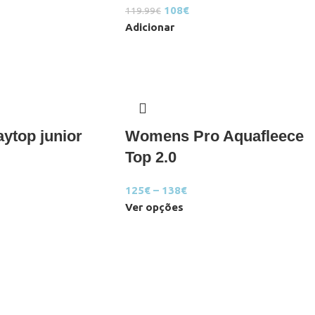
108
€
119.99
€
Adicionar
aytop junior
Womens Pro Aquafleece
Top 2.0
125
€
–
138
€
Ver opções