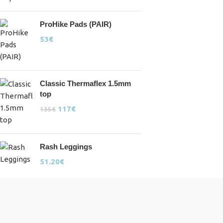
ProHike Pads (PAIR)
53
€
Classic Thermaflex 1.5mm
top
117
€
135
€
Rash Leggings
51.20
€