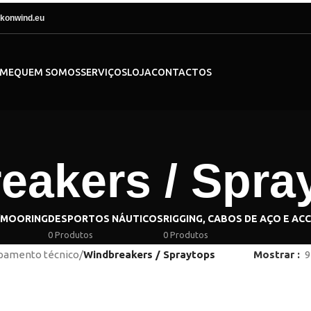
konwind.eu
ME
QUEM SOMOS
SERVIÇOS
LOJA
CONTACTOS
eakers / Spra
/MOORING
DESPORTOS NÁUTICOS
RIGGING, CABOS DE AÇO E AC
0 Produtos
0 Produtos
pamento técnico
/
Windbreakers / Spraytops
Mostrar
9