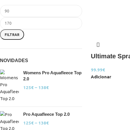
FILTRAR
Ultimate Spr
NOVIDADES
99.99
€
Womens Pro Aquafleece Top
Adicionar
2.0
125
€
–
138
€
Pro Aquafleece Top 2.0
125
€
–
138
€