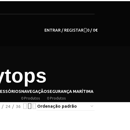
ENTRAR / REGISTAR
0
/
0
€
ytops
CESSÓRIOS
NAVEGAÇÃO
SEGURANÇA MARÍTIMA
0 Produtos
0 Produtos
24
36