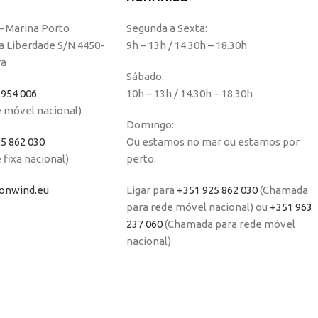
 – Marina Porto
Segunda a Sexta:
a Liberdade S/N 4450-
9h – 13h / 14.30h – 18.30h
ra
Sábado:
 954 006
10h – 13h / 14.30h – 18.30h
 móvel nacional)
Domingo:
5 862 030
Ou estamos no mar ou estamos por
fixa nacional)
perto.
nwind.eu
Ligar para
+351 925 862 030
(Chamada
para rede móvel nacional) ou
+351 963
237 060
(Chamada para rede móvel
nacional)