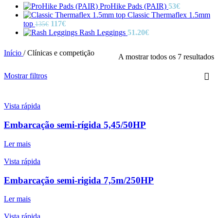
range:
through
ProHike Pads (PAIR)
53
€
125€
138€
Classic Thermaflex 1.5mm
through
O
O
top
117
€
135
€
138€
preço
preço
Rash Leggings
51.20
€
original
atual
era:
é:
Início
/
Clínicas e competição
A mostrar todos os 7 resultados
135€.
117€.
Mostrar filtros
Vista rápida
Embarcação semi-rígida 5,45/50HP
Ler mais
Vista rápida
Embarcação semi-rigida 7,5m/250HP
Ler mais
Vista rápida