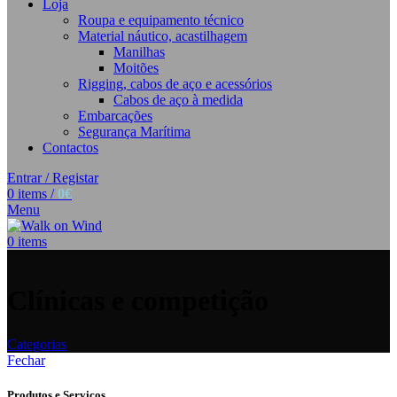
Loja
Roupa e equipamento técnico
Material náutico, acastilhagem
Manilhas
Moitões
Rigging, cabos de aço e acessórios
Cabos de aço à medida
Embarcações
Segurança Marítima
Contactos
Entrar / Registar
0
items
/
0
€
Menu
0
items
Clínicas e competição
Categorias
Fechar
Produtos e Serviços