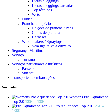
Licras e leggings
Licras e leggings cardadas
Top técnicos
Wetsuits
Outlet
Prancha e trapézio
Calções de prancha / Pads
Cintas de prancha
Harneses
Windbreakers / Spraytops
Vela ligeira vela cruzeiro
Segurança Marítima
Serviço
Turismo
Serviços particulares e turísticos
Passeios
Sun set
Transporte de embarcações
Novidades
Womens Pro Aquafleece
Price
Top 2.0
125
€
–
138
€
range:
Pro Aquafleece Top 2.0
125
€
–
Price
125€
138
€