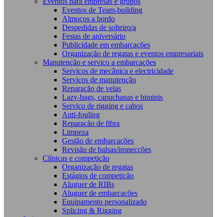
Eventos para empresas e grupos
Eventos de Team-building
Almoços a bordo
Despedidas de solteiro/a
Festas de aniversário
Publicidade em embarcações
Organização de regatas e eventos empresariais
Manutenção e serviço a embarcações
Serviços de mecânica e electricidade
Serviços de manutenção
Reparação de velas
Lazy-bags, capuchanas e biminis
Serviço de rigging e cabos
Anti-fouling
Reparação de fibra
Limpeza
Gestão de embarcações
Revisão de balsas/inspecções
Clínicas e competição
Organização de regatas
Estágios de competição
Aluguer de RIBs
Aluguer de embarcações
Equipamento personalizado
Splicing & Rigging