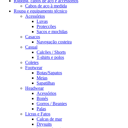
Rigging, cabos de aço e accessórios
Cabos de aço à medida
Roupa e equipamento técnico
Acessórios
Luvas
Protecções
Sacos e mochilas
Casacos
Navegação costeira
Casual
Calções / Shorts
T-shirts e polos
Coletes
Footwear
Botas/Sapatos
Meias
Sapatilhas
Headwear
Acessórios
Bonés
Gorros / Beanies
Palas
Licras e Fatos
Calças de mar
Drysuits