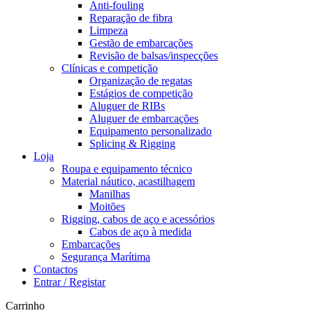
Anti-fouling
Reparação de fibra
Limpeza
Gestão de embarcações
Revisão de balsas/inspecções
Clínicas e competição
Organização de regatas
Estágios de competição
Aluguer de RIBs
Aluguer de embarcações
Equipamento personalizado
Splicing & Rigging
Loja
Roupa e equipamento técnico
Material náutico, acastilhagem
Manilhas
Moitões
Rigging, cabos de aço e acessórios
Cabos de aço à medida
Embarcações
Segurança Marítima
Contactos
Entrar / Registar
Carrinho