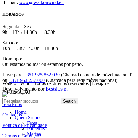
E-mail:
wow@walkonwind.eu
HORÁRIOS
Segunda a Sexta:
9h – 13h / 14.30h – 18.30h
Sábado:
10h – 13h / 14.30h – 18.30h
Domingo:
Ou estamos no mar ou estamos por perto.
Ligar para
+351 925 862 030
(Chamada para rede móvel nacional)
ou
+351 963 237 060
(Chamada para rede móvel nacional)
Walk on Wind | Todos os direitos reservados | Design e
Desenvolvimento por
Bestsites.pt
INFORMAÇÃO
Search
Sobre nós
Home
Contactos
Quem Somos
Frota
Política de Privacidade
Parceiros
Marina
Termos e Condições