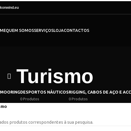
konwind.eu
ME
QUEM SOMOS
SERVIÇOS
LOJA
CONTACTOS
Turismo
/MOORING
DESPORTOS NÁUTICOS
RIGGING, CABOS DE AÇO E AC
0 Produtos
0 Produtos
smo
dos produtos correspondentes à sua pesquisa.