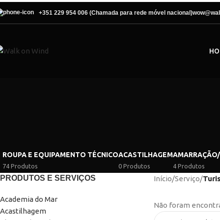
+351 229 954 006 (Chamada para rede móvel nacional)
wow@wal
HO
ROUPA E EQUIPAMENTO TÉCNICO
ACASTILHAGEM
AMARRAÇÃO
74 Produtos
0 Produtos
4 Produtos
PRODUTOS E SERVIÇOS
Início
/
Serviço
/
Turi
Academia do Mar
Não foram encontra
Acastilhagem