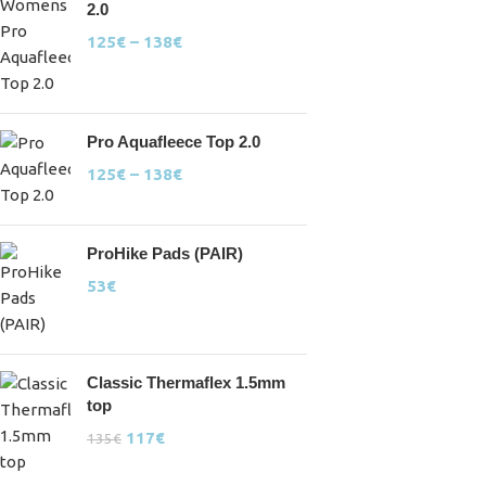
2.0
125
€
–
138
€
Pro Aquafleece Top 2.0
125
€
–
138
€
ProHike Pads (PAIR)
53
€
Classic Thermaflex 1.5mm
top
117
€
135
€