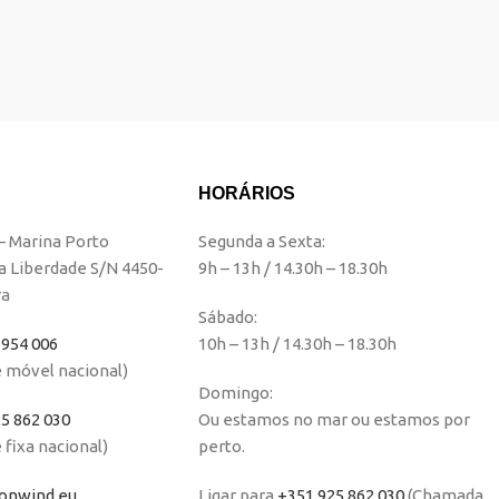
HORÁRIOS
 – Marina Porto
Segunda a Sexta:
a Liberdade S/N 4450-
9h – 13h / 14.30h – 18.30h
ra
Sábado:
 954 006
10h – 13h / 14.30h – 18.30h
 móvel nacional)
Domingo:
5 862 030
Ou estamos no mar ou estamos por
fixa nacional)
perto.
nwind.eu
Ligar para
+351 925 862 030
(Chamada