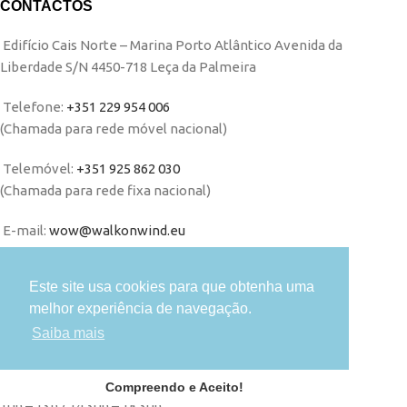
CONTACTOS
Edifício Cais Norte – Marina Porto Atlântico Avenida da
Liberdade S/N 4450-718 Leça da Palmeira
Telefone:
+351 229 954 006
(Chamada para rede móvel nacional)
Telemóvel:
+351 925 862 030
(Chamada para rede fixa nacional)
E-mail:
wow@walkonwind.eu
HORÁRIOS
Este site usa cookies para que obtenha uma
melhor experiência de navegação.
Segunda a Sexta:
Saiba mais
9h – 13h / 14.30h – 18.30h
Sábado:
Compreendo e Aceito!
10h – 13h / 14.30h – 18.30h